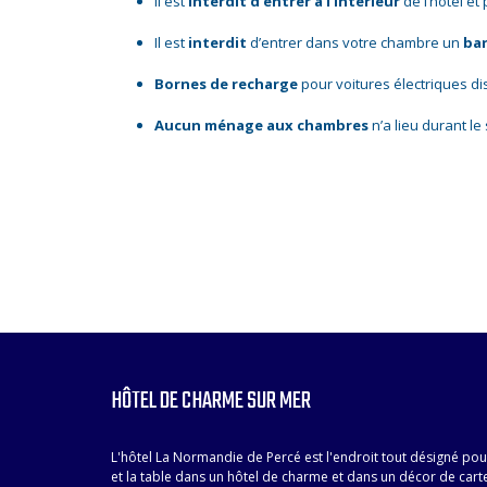
Il est
interdit d’entrer à l’intérieur
de l’hôtel e
Il est
interdit
d’entrer dans votre chambre un
ba
Bornes de recharge
pour voitures électriques di
Aucun ménage aux chambres
n’a lieu durant le 
HÔTEL DE CHARME SUR MER
L'hôtel La Normandie de Percé est l'endroit tout désigné pou
et la table dans un hôtel de charme et dans un décor de cart