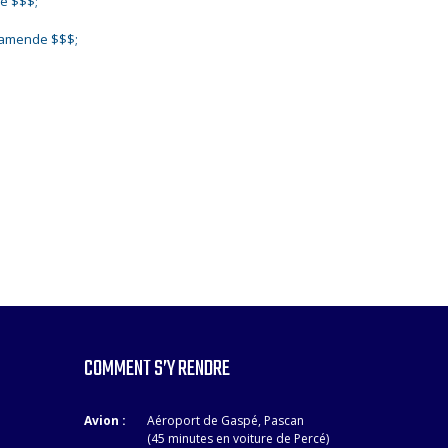
e $$$;
d’amende $$$;
COMMENT S’Y RENDRE
Avion :
Aéroport de Gaspé, Pascan
(45 minutes en voiture de Percé)