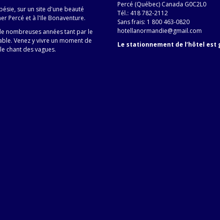
Percé (Québec) Canada G0C2L0
pésie, sur un site d'une beauté
Tél.: 418 782-2112
er Percé et à l'Ile Bonaventure.
Sans frais: 1 800 463-0820
hotellanormandie@gmail.com
 de nombreuses années tant par le
table. Venez y vivre un moment de
Le stationnement de l’hôtel est 
 le chant des vagues.