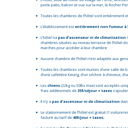
porte patio, balcon et vue sur la mer, le Rocher Per
Toutes les chambres de l’hôtel sont entièrement e
L’établissement est
entièrement non fumeur à l’
L’hôtel na
pas d’ascenseur ni de climatisation
.
chambres situées au niveau terrasse de l’hôtel do
marches pour accéder à leur chambre;
Aucune chambre de l’hôtel n’est adaptée aux gens
Toutes les chambres sont munies d’une salle de bain 
d’une cafetière Keurig, d’un séchoir à cheveux, d’
Les
chiens
(22kg ou 50lbs max) sont acceptés uniq
frais additionnels de
35$/séjour + taxes
s’ajouten
Il n’y a
pas d’ascenseur ni de climatisation
dans
Le stationnement de l’hôtel est gratuit (1 voitur
facturé au tarif de
40$/jour + taxes;