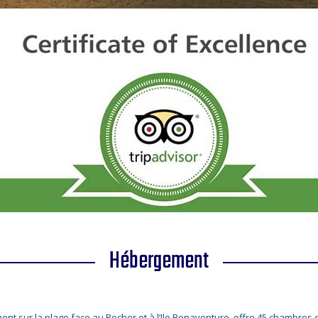
Hébergement
ment sur la plage face au Rocher et à l’Ile Bonaventure, offre 45 chambres e