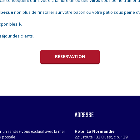
t par conséquent dans votre chambre un ou des
vélos
sous peine d’amend
rbecue
non plus de l’installer sur votre bacon ou votre patio sous peine 
sponibles $.
séjour des clients.
RÉSERVATION
ADRESSE
r un rendez-vous exclusif avec la mer
Hôtel La Normandie
e postale.
221, route 132 Ouest, c.p. 129