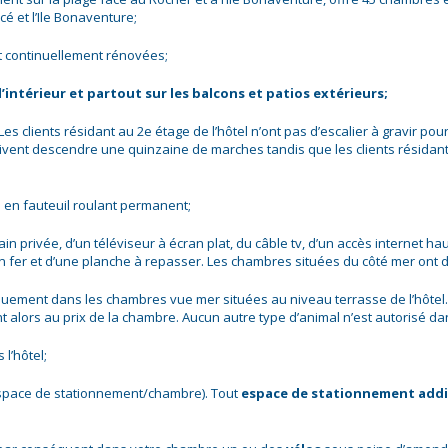
cé et l’Ile Bonaventure;
t continuellement rénovées;
intérieur et partout sur les balcons et patios extérieurs;
 Les clients résidant au 2e étage de l’hôtel n’ont pas d’escalier à gravir p
ivent descendre une quinzaine de marches tandis que les clients résidant
 en fauteuil roulant permanent;
privée, d’un téléviseur à écran plat, du câble tv, d’un accès internet haute v
un fer et d’une planche à repasser. Les chambres situées du côté mer ont d
uement dans les chambres vue mer situées au niveau terrasse de l’hôtel. 
t alors au prix de la chambre. Aucun autre type d’animal n’est autorisé da
 l’hôtel;
e/espace de stationnement/chambre). Tout
espace de stationnement addi