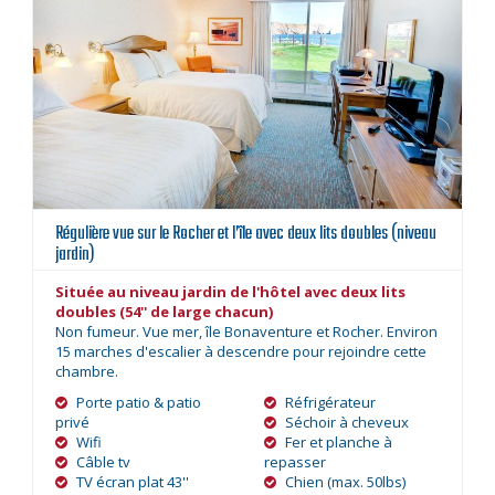
Régulière vue sur le Rocher et l’île avec deux lits doubles (niveau
jardin)
Située au niveau jardin de l'hôtel avec deux lits
doubles (54'' de large chacun)
Non fumeur. Vue mer, île Bonaventure et Rocher. Environ
15 marches d'escalier à descendre pour rejoindre cette
chambre.
Porte patio & patio
Réfrigérateur
privé
Séchoir à cheveux
Wifi
Fer et planche à
Câble tv
repasser
TV écran plat 43''
Chien (max. 50lbs)