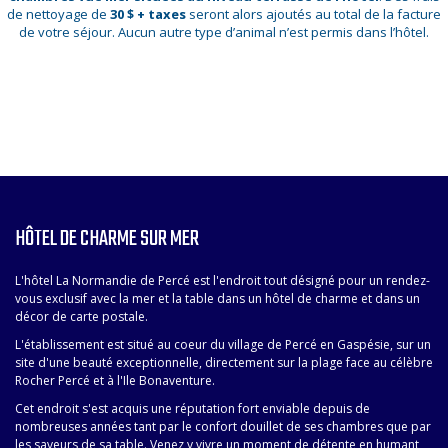
de nettoyage de
30 $ + taxes
seront alors ajoutés au total de la facture
de votre séjour. Aucun autre type d’animal n’est permis dans l’hôtel.
HÔTEL DE CHARME SUR MER
L'hôtel La Normandie de Percé est l'endroit tout désigné pour un rendez-
vous exclusif avec la mer et la table dans un hôtel de charme et dans un
décor de carte postale.
L'établissement est situé au coeur du village de Percé en Gaspésie, sur un
site d'une beauté exceptionnelle, directement sur la plage face au célèbre
Rocher Percé et à l'Ile Bonaventure.
Cet endroit s'est acquis une réputation fort enviable depuis de
nombreuses années tant par le confort douillet de ses chambres que par
les saveurs de sa table. Venez y vivre un moment de détente en humant