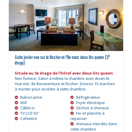
e
Suite junior vue sur le Rocher et l’île avec deux lits queen (3
étage)
Située au 3e étage de l'hôtel avec deux lits queen
Non fumeur. Salon à même la chambre avec divan-lit.
Vue mer, île Bonaventure et Rocher. Environ 15 marches
à monter pour accéder à cette chambre.
Balcon privé
Réfrigérateur
Wifi
Foyer électrique
Câble tv
Séchoir à cheveux
TV LCD 50''
Fer et planche à
Cafetière
repasser
Animaux interdits dans
cette chambre