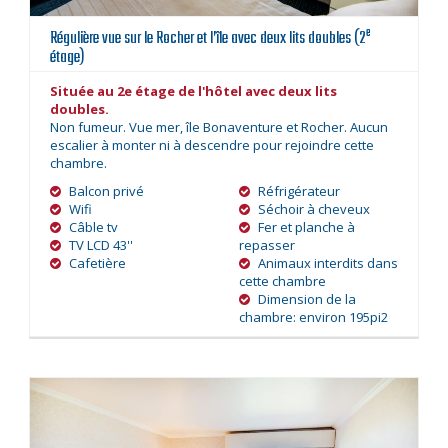
e
Régulière vue sur le Rocher et l’île avec deux lits doubles (2
étage)
Située au 2e étage de l'hôtel avec deux lits
doubles.
Non fumeur. Vue mer, île Bonaventure et Rocher. Aucun
escalier à monter ni à descendre pour rejoindre cette
chambre.
Balcon privé
Réfrigérateur
Wifi
Séchoir à cheveux
Câble tv
Fer et planche à
TV LCD 43''
repasser
Cafetière
Animaux interdits dans
cette chambre
Dimension de la
chambre: environ 195pi2