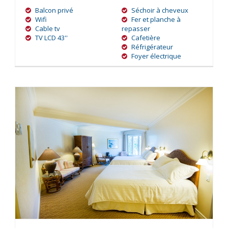
Balcon privé
Séchoir à cheveux
Wifi
Fer et planche à
Cable tv
repasser
TV LCD 43''
Cafetière
Réfrigérateur
Foyer électrique